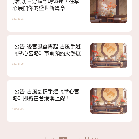
[活動]
三分鐘翻轉命運，在掌
心展開你的盛世新篇章
2025-12-23
[公告]
後宮風雲再起 古風手遊
《掌心宮略》事前預約火熱展
開！
2025-11-29
[公告]
古風劇情手遊《掌心宮
略》即將在台港澳上線！
2025-11-25